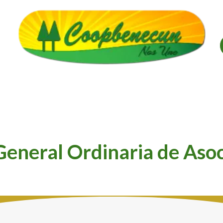
alería
Créditos
Convenios
Descarga de Forma
eneral Ordinaria de Aso