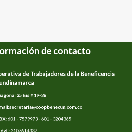
formación de contacto
erativa de Trabajadores de la Beneficencia
undinamarca
iagonal 35 Bis # 19-38
mail:
secretaria@coopbenecun.com.co
BX:
601 - 7579973 - 601 - 3204365
óvil:
3107614337