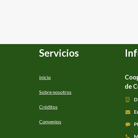
Servicios
In
Coop
Inicio
de C
Sobre nosotros
D
Créditos
E
Convenios
P
M