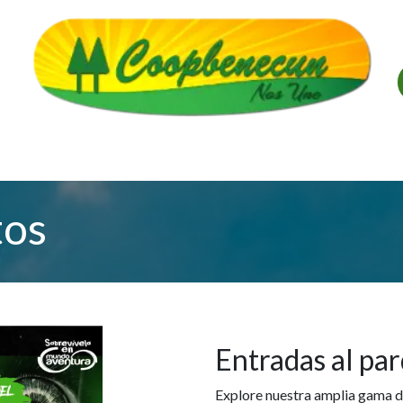
alería
Créditos
Convenios
Descarga de Forma
tos
Entradas al par
Explore nuestra amplia gama d