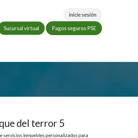
inicie sesión
Sucursal virtual
Pagos seguros PSE
tos
Documentos
Tienda virtual
PQRSF
que del terror 5
e servicios inmuebles personalizados para